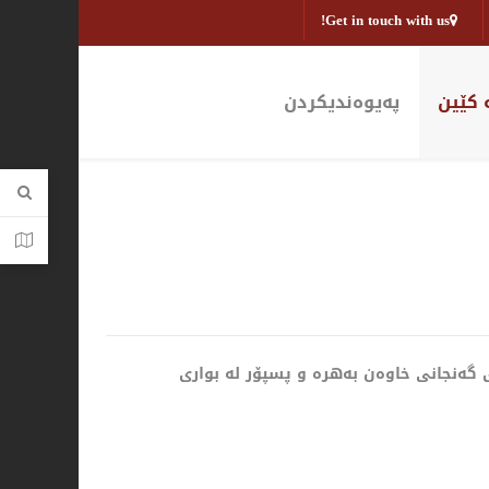
Get in touch with us!
 كێین
پەیوەندیكردن
 گەنجانی خاوەن بەهرە و پسپۆر لە بواری