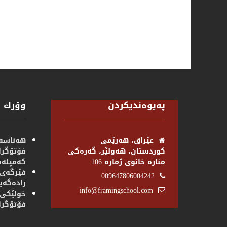
پەیوەندیكردن
وۆرك 
عێراق، هەرێمی
هەناسەب
كوردستان، هەولێر، گەرەكی
فۆتۆگرا
منارە خانوی ژمارە 106
كەمپلەف
فێرگەی 
009647806004242
رادەگەی
info@framingschool.com
فۆتۆگرا