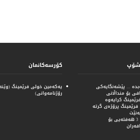
شۆپ
كۆرسەكانمان
دە ... پێشەنگایەكی
یەكەمین خولی فرێمینگ (وێنە
فی بۆ منداڵانی
رۆژنامەوانی)
رێمینگ كرایەوە
فرێمینگ پرۆژەی گرتە
ەنێت
خولێكی 3 هەفتەیی بۆ
فەران