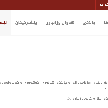
وردی
ا
چالاکی
هەواڵ وزانیاری
پێشبڕکێکان
ئێمە
بۆ وێنەی رۆژنامەوانی و چالاكی هونەری، كولتووری و كۆبوونەوەی
ن
نارە خانوی ژمارە 106