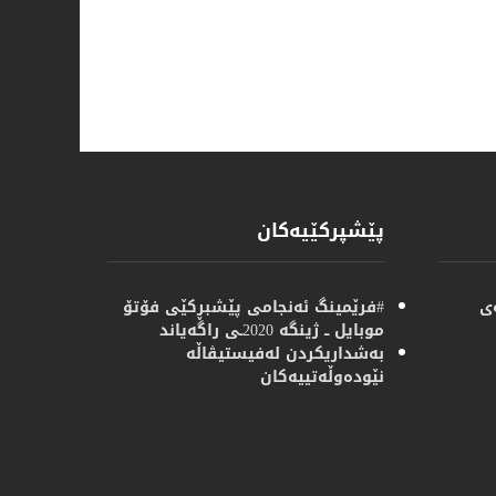
پێشپركێیەكان
ی
#فرێمینگ ئەنجامی پێشبڕكێی فۆتۆ
موبایل ــ ژینگە 2020ـی راگەیاند
بەشداریكردن لەفیستیڤاڵە
نێودەوڵەتییەكان