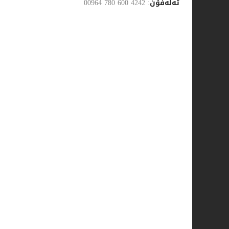
تەلەفۆن
00964 780 600 4242 :