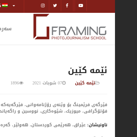
ك
سەرەت
ئێمە كێین
ئێمە كێین
07 شوبات 2021
1896
فێرگەی فرێمینگ بۆ وێنەی رۆژنامەوانی، فێرگەیەكە 
فۆتۆگرافی، میوزیك، شێوەكاری، نووسین و راگەیاند
ناونیشان:
عێراق، هەرێمی كوردستان، هەولێر، گەرەكی م